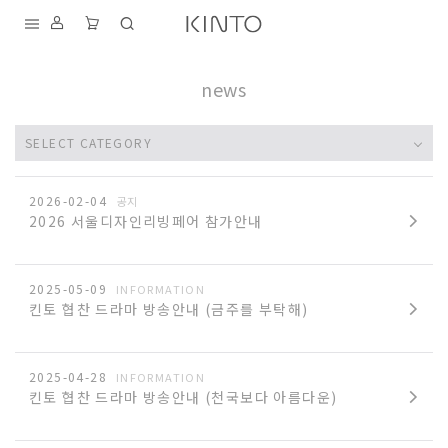
열린
페이지
페이지
내
용
news
건
너
뛰
기
S
SELECT CATEGORY
D
T
2026-02-04
공지
2026 서울디자인리빙페어 참가안내
K
I
2025-05-09
INFORMATION
킨토 협찬 드라마 방송안내 (금주를 부탁해)
A
F
2025-04-28
INFORMATION
킨토 협찬 드라마 방송안내 (천국보다 아름다운)
N