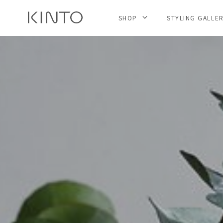
SHOP
STYLING GALLE
내
용
건
너
뛰
기