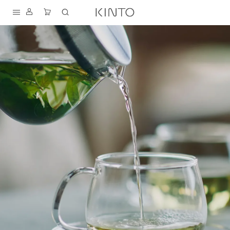
내
용
건
너
뛰
기
S
D
T
K
I
A
F
N