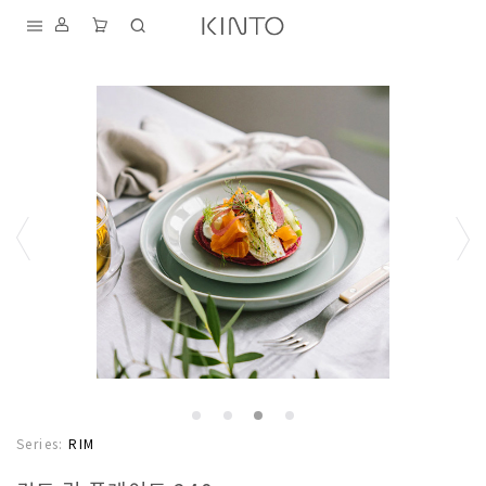
내
용
건
너
뛰
기
S
D
T
K
I
A
F
Series:
RIM
N