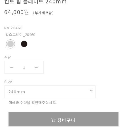
킨토 림 플레이트 240mm
베
64,000원
（부가세포함)
아
No.
20460
얼스그레이_20460
수량
Size
⌄
240mm
색상과 수량을 확인해주십시오.
장바구니