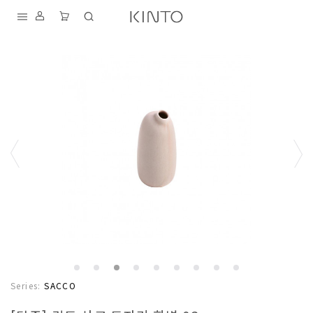
내
용
건
너
뛰
기
S
D
T
K
I
A
F
Series:
SACCO
N