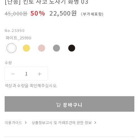
[단종] 킨토 사코 도자기 화병 03
베
50%
22,500원
45,000원
（부가세포함)
아
No.
25990
화이트_25990
수량
색상과 수량을 확인해주십시오.
장바구니
이용가이드
상품정보고시 및 거래조건에 관한 정보