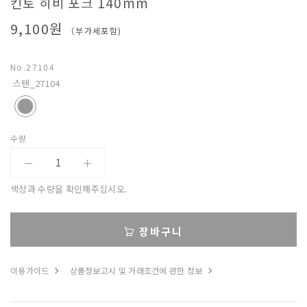
킨토 히비 포크 140mm
베
9,100원
（부가세포함)
아
No.
27104
스텐_27104
수량
색상과 수량을 확인해주십시오.
장바구니
이용가이드
상품정보고시 및 거래조건에 관한 정보