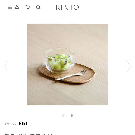
내
용
건
너
뛰
기
S
D
T
K
I
A
F
Series:
HIBI
N