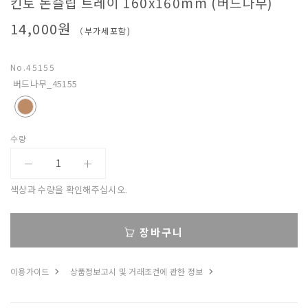
킨토 논슬립 트레이 160x160mm (버드나무)
베
14,000원
（부가세포함)
아
No.
45155
버드나무_45155
수량
색상과 수량을 확인해주십시오.
장바구니
이용가이드
상품정보고시 및 거래조건에 관한 정보