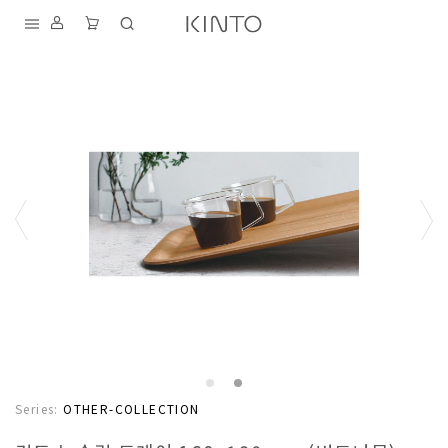
내
용
건
너
뛰
기
S
D
T
K
I
A
F
Series:
OTHER-COLLECTION
N